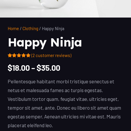
Home
/
Clothing
/ Happy Ninja
Happy Ninja
(
2
customer reviews)
Rated
5.00
out of 5 based on
$
18.00
–
$
35.00
2
customer ratings
Pellentesque habitant morbi tristique senectus et
netus et malesuada fames ac turpis egestas.
Vestibulum tortor quam, feugiat vitae, ultricies eget,
tempor sit amet, ante. Donec eu libero sit amet quam
egestas semper. Aenean ultricies mi vitae est. Mauris
placerat eleifend leo.