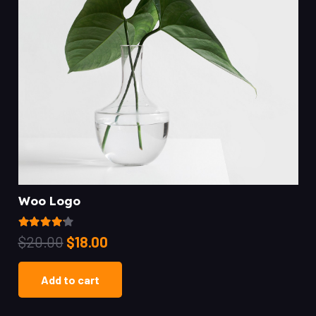
Woo Logo
Rated
4.00
out of 5
$
20.00
$
18.00
Add to cart