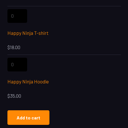
Happy
Ninja
T-
Happy Ninja T-shirt
shirt
$
18.00
quantity
Happy
Ninja
Hoodie
Happy Ninja Hoodie
quantity
$
35.00
Add to cart