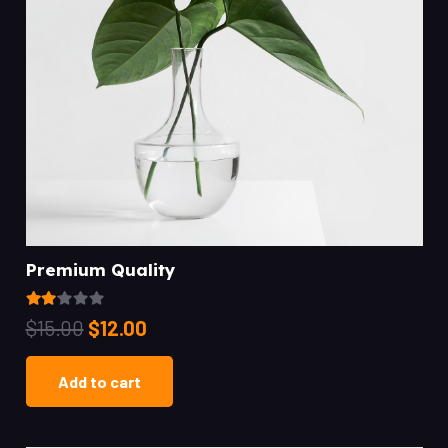
Premium Quality
Rated
2.00
out of 5
$
15.00
$
12.00
Add to cart