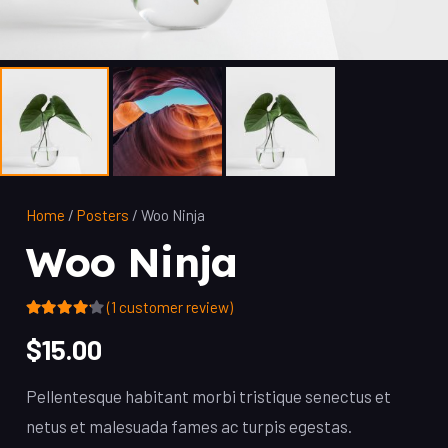
Home
/
Posters
/ Woo Ninja
Woo Ninja
(
1
customer review)
Rated
4.00
out of 5 based on
$
15.00
1
customer rating
Pellentesque habitant morbi tristique senectus et
netus et malesuada fames ac turpis egestas.