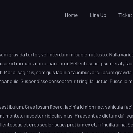
Home
Line Up
Ticket
ipsum gravida tortor, vel interdum mi sapien ut justo. Nulla va
usce id mi diam, non ornare orci. Pellentesque ipsum erat, faci
. Morbi sagittis, sem quis lacinia faucibus, orci ipsum gravida 
pat quis. Suspendisse consectetur fringilla luctus. Fusce id m
tibulum. Cras ipsum libero, lacinia id nibh nec, vehicula faci
nt montes, nascetur ridiculus mus. Praesent ac dictum dui, eg
lentesque et eros scelerisque, pretium ex et, fringilla urna. S