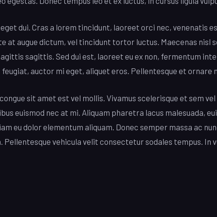
eo egestas. Donec tempus leo et ex luctus, in cursus ligula vulp
get dui. Cras a lorem tincidunt, laoreet orci nec, venenatis est
e at augue dictum, vel tincidunt tortor luctus. Maecenas nisl 
sagittis sagittis. Sed dui est, laoreet eu ex non, fermentum i
 feugiat, auctor mi eget, aliquet eros. Pellentesque et ornare 
congue sit amet est vel mollis. Vivamus scelerisque et sem vel 
dapibus euismod nec at mi. Aliquam pharetra lacus malesuada, 
diam eu dolor elementum aliquam. Donec semper massa ac nun
. Pellentesque vehicula velit consectetur sodales tempus. In v