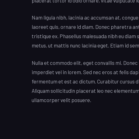
placerat tortor id odio ornare, vitae vulputate l
Nam ligula nibh, lacinia ac accumsan at, congue e
laoreet quis, ornare id diam. Donec pharetra ant
tristique ex. Phasellus malesuada nibh eu diam 
metus, ut mattis nunc lacinia eget. Etiam id sem
Nulla et commodo elit, eget convallis mi. Donec 
imperdiet vel in lorem. Sed nec eros at felis 
fermentum et est ac dictum. Curabitur cursus 
Aliquam sollicitudin placerat leo nec elementum
ullamcorper velit posuere.