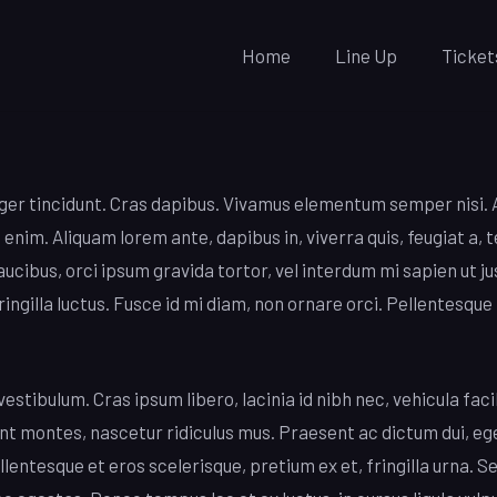
Home
Line Up
Ticket
eger tincidunt. Cras dapibus. Vivamus elementum semper nisi. 
c, enim. Aliquam lorem ante, dapibus in, viverra quis, feugiat a
 faucibus, orci ipsum gravida tortor, vel interdum mi sapien ut 
gilla luctus. Fusce id mi diam, non ornare orci. Pellentesque i
tibulum. Cras ipsum libero, lacinia id nibh nec, vehicula faci
nt montes, nascetur ridiculus mus. Praesent ac dictum dui, eg
lentesque et eros scelerisque, pretium ex et, fringilla urna. S