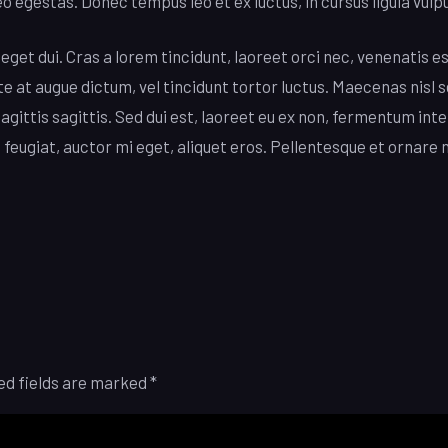
eo egestas. Donec tempus leo et ex luctus, in cursus ligula vulp
get dui. Cras a lorem tincidunt, laoreet orci nec, venenatis est
e at augue dictum, vel tincidunt tortor luctus. Maecenas nisl 
sagittis sagittis. Sed dui est, laoreet eu ex non, fermentum i
 feugiat, auctor mi eget, aliquet eros. Pellentesque et ornare 
ed fields are marked
*